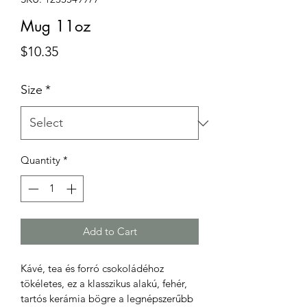
Mug 11oz
Price
$10.35
Size
*
Quantity
*
Add to Cart
Kávé, tea és forró csokoládéhoz 
tökéletes, ez a klasszikus alakú, fehér, 
tartós kerámia bögre a legnépszerűbb 