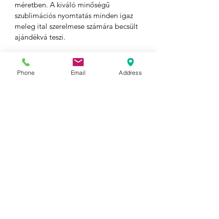
méretben. A kiváló minőségű 
szublimációs nyomtatás minden igaz 
meleg ital szerelmese számára becsült 
ajándékvá teszi.
Phone
Email
Address
  .: Fehér kerámia 

  : 0,3 liter 11 oz 

  .: Lekerekített sarok 

  .: C-fogantyú 
